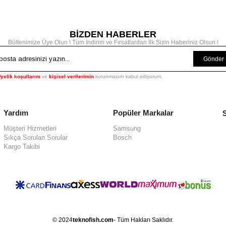
BİZDEN HABERLER
Bültenimize Üye Olun ! Tüm İndirim ve Fırsatlardan İlk Sizin Haberiniz Olsun !
Gönder
yelik koşullarını
ve
kişisel verilerimin
korunmasını kabul ediyorum.
Yardım
Popüler Markalar
Müşteri Hizmetleri
Samsung
Sıkça Sorulan Sorular
Bosch
Kargo Takibi
© 2024
teknofish.com
- Tüm Hakları Saklıdır.