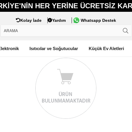
RKIYE'NIN HER YERINE ÜCRETSIZ KA
Kolay İade
Yardım
Whatsapp Destek
lektronik
Isıtıcılar ve Soğutucular
Küçük Ev Aletleri