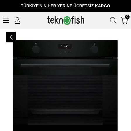
TÜRKIYE'NIN HER YERINE ÜCRETSIZ KARGO
0
Bosch HUA736EA0T 76 Lt Buhar Destekli Siyah Ankastre Fırın