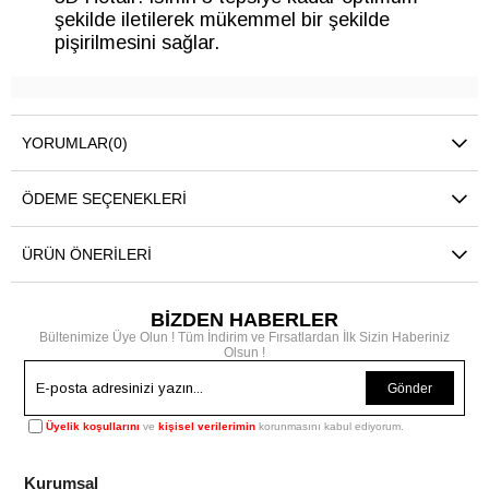
şekilde iletilerek mükemmel bir şekilde
pişirilmesini sağlar.
YORUMLAR
(0)
ÖDEME SEÇENEKLERI
ÜRÜN ÖNERILERI
BİZDEN HABERLER
Bültenimize Üye Olun ! Tüm İndirim ve Fırsatlardan İlk Sizin Haberiniz
Olsun !
Gönder
Üyelik koşullarını
ve
kişisel verilerimin
korunmasını kabul ediyorum.
Kurumsal