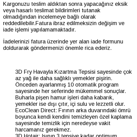
Kargonuzu teslim aldıktan sonra yapacağınız eksik
veya hasarlı teslimat bildirimleri tutanak
olmadığından incelemeye bağlı olarak
reddedilebilir.Fatura ibraz edilmeksizin değişim ve
iade işlemi yapılamamaktadır.
İadelerinizi fatura üzerinde yer alan iade formunu
doldurarak göndermenizi önemle rica ederiz.
3D Fry Havayla Kızartma Tepsisi sayesinde çok
az yağ ile daha sağlıklı yemekler pişirin.
Önceden ayarlanmış 10 otomatik program
sayesinde her seferinde mükemmel sonuçlar.
Buharla pişen hamur işleri daha kabarık,
yemekler ise dışı çıtır, içi sulu ve lezzetli olur.
EcoClean Direct: Fırının arka duvarındaki ömrü
boyunca kendi kendini temizleyen özel kaplama
sayesinde temizlik için neredeyse vakit
harcamanız gerekmez.
3D Hotair: Isının 3 tepsiye kadar optimum