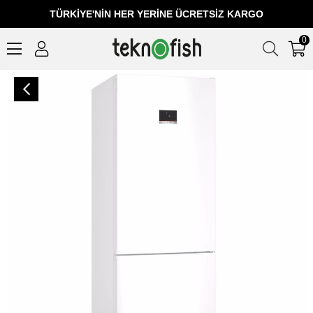
TÜRKIYE'NIN HER YERINE ÜCRETSIZ KARGO
0
Bosch KGN55CWE0N Kombi No Frost Beyaz Buzdolabı