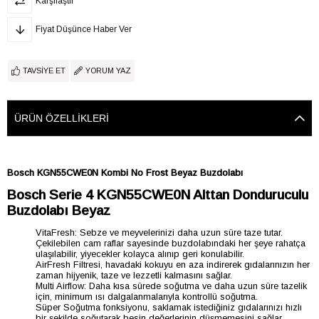
Karşılaştır
Fiyat Düşünce Haber Ver
TAVSIYE ET
YORUM YAZ
ÜRÜN ÖZELLIKLERI
Bosch KGN55CWE0N Kombi No Frost Beyaz Buzdolabı
Bosch Serie 4 KGN55CWE0N Alttan Donduruculu
Buzdolabı Beyaz
VitaFresh: Sebze ve meyvelerinizi daha uzun süre taze tutar.
Çekilebilen cam raflar sayesinde buzdolabındaki her şeye rahatça
ulaşılabilir, yiyecekler kolayca alınıp geri konulabilir.
AirFresh Filtresi, havadaki kokuyu en aza indirerek gıdalarınızın her
zaman hijyenik, taze ve lezzetli kalmasını sağlar.
Multi Airflow: Daha kısa sürede soğutma ve daha uzun süre tazelik
için, minimum ısı dalgalanmalarıyla kontrollü soğutma.
Süper Soğutma fonksiyonu, saklamak istediğiniz gıdalarınızı hızlı
bir şekilde soğutarak besin değerlerinin düşmemesini sağlar.