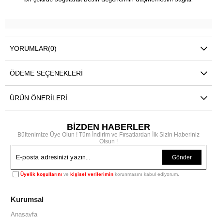
YORUMLAR
(0)
ÖDEME SEÇENEKLERI
ÜRÜN ÖNERILERI
BİZDEN HABERLER
Bültenimize Üye Olun ! Tüm İndirim ve Fırsatlardan İlk Sizin Haberiniz
Olsun !
Gönder
Üyelik koşullarını
ve
kişisel verilerimin
korunmasını kabul ediyorum.
Kurumsal
Anasayfa