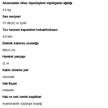
Aksesuarlar cihaz dışındayken süpürgenin ağırlığı
4,5 kg
Ses seviyesi
75 dB(A) re 1pW
Toz haznesi kapasitesi torbalı/torbasız
4,0 litre
Elektrik kablosu uzunluğu
800,0 cm
Hareket yarıçapı
11 m
Kablo dolama yeri
otomatik
Halı fırçası
mekanik
Halı ve sert zemin başlıkları
Ayarlanabilir süpürge başlığı