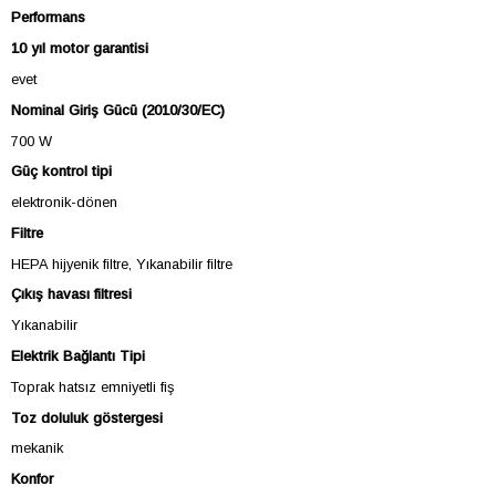
Performans
10 yıl motor garantisi
evet
Nominal Giriş Gücü (2010/30/EC)
700 W
Güç kontrol tipi
elektronik-dönen
Filtre
HEPA hijyenik filtre, Yıkanabilir filtre
Çıkış havası filtresi
Yıkanabilir
Elektrik Bağlantı Tipi
Toprak hatsız emniyetli fiş
Toz doluluk göstergesi
mekanik
Konfor