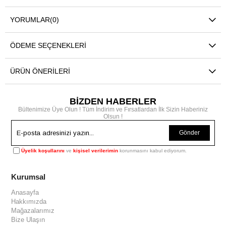
YORUMLAR
(0)
ÖDEME SEÇENEKLERI
ÜRÜN ÖNERILERI
BİZDEN HABERLER
Bültenimize Üye Olun ! Tüm İndirim ve Fırsatlardan İlk Sizin Haberiniz
Olsun !
Gönder
Üyelik koşullarını
ve
kişisel verilerimin
korunmasını kabul ediyorum.
Kurumsal
Anasayfa
Hakkımızda
Mağazalarımız
Bize Ulaşın