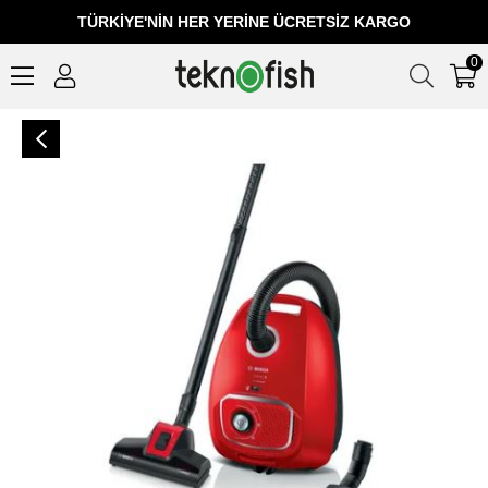
TÜRKIYE'NIN HER YERINE ÜCRETSIZ KARGO
0
Bosch Serie 4 BGL41PET2H Proanimal 600 W Toz Torbalı Elektrikli Süpürge