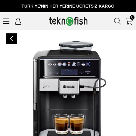
TÜRKIYE'NIN HER YERINE ÜCRETSIZ KARGO
0
Bosch TIS65429RW Siyah Tam Otomatik Kahve Makinesi