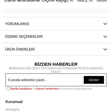
Dahili aksesuarlar Ölçme kaşığı, K**0021, K**0030
YORUMLAR
(0)
ÖDEME SEÇENEKLERI
ÜRÜN ÖNERILERI
BİZDEN HABERLER
Bültenimize Üye Olun ! Tüm İndirim ve Fırsatlardan İlk Sizin Haberiniz
Olsun !
Gönder
Üyelik koşullarını
ve
kişisel verilerimin
korunmasını kabul ediyorum.
Kurumsal
Anasayfa