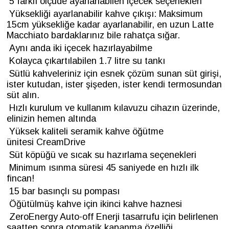
5 farklı ölçüde ayarlanabilen içecek seçenekleri
Yüksekliği ayarlanabilir kahve çıkışı: Maksimum
15cm yüksekliğe kadar ayarlanabilir, en uzun Latte
Macchiato bardaklarınız bile rahatça sığar.
Aynı anda iki içecek hazırlayabilme
Kolayca çıkartılabilen 1.7 litre su tankı
Sütlü kahveleriniz için esnek çözüm sunan süt girişi,
ister kutudan, ister şişeden, ister kendi termosundan
süt alın.
Hızlı kurulum ve kullanım kılavuzu cihazın üzerinde,
elinizin hemen altında
Yüksek kaliteli seramik kahve öğütme
ünitesi CreamDrive
Süt köpüğü ve sıcak su hazırlama seçenekleri
Minimum ısınma süresi 45 saniyede en hızlı ilk
fincan!
15 bar basınçlı su pompası
Öğütülmüş kahve için ikinci kahve haznesi
ZeroEnergy Auto-off Enerji tasarrufu için belirlenen
saatten sonra otomatik kapanma özelliği