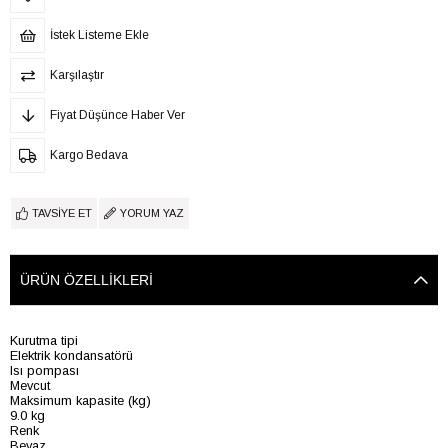
İstek Listeme Ekle
Karşılaştır
Fiyat Düşünce Haber Ver
Kargo Bedava
TAVSIYE ET
YORUM YAZ
ÜRÜN ÖZELLIKLERI
Kurutma tipi
Elektrik kondansatörü
Isı pompası
Mevcut
Maksimum kapasite (kg)
9.0 kg
Renk
Beyaz