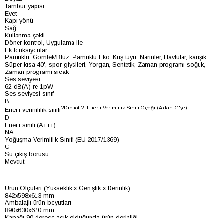
Tambur yapısı
Evet
Kapı yönü
Sağ
Kullanma şekli
Döner kontrol, Uygulama ile
Ek fonksiyonlar
Pamuklu, Gömlek/Bluz, Pamuklu Eko, Kuş tüyü, Narinler, Havlular, karışık,
Süper kısa 40', spor giysileri, Yorgan, Sentetik, Zaman programı soğuk,
Zaman programı sıcak
Ses seviyesi
62 dB(A) re 1pW
Ses seviyesi sınıfı
B
2Dipnot 2: Enerji Verimlilik Sınıfı Ölçeği (A'dan G'ye)
Enerji verimlilik sınıfı
D
Enerji sınıfı (A+++)
NA
Yoğuşma Verimlilik Sınıfı (EU 2017/1369)
C
Su çıkış borusu
Mevcut
Ürün Ölçüleri (Yükseklik x Genişlik x Derinlik)
842x598x613 mm
Ambalajlı ürün boyutları
890x630x670 mm
Kapağı 90 derece açık olduğunda ürün derinliği