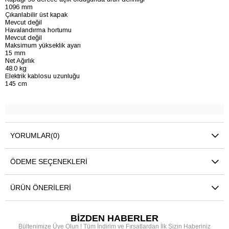
1096 mm
Çıkarılabilir üst kapak
Mevcut değil
Havalandırma hortumu
Mevcut değil
Maksimum yükseklik ayarı
15 mm
Net Ağırlık
48.0 kg
Elektrik kablosu uzunluğu
145 cm
YORUMLAR
(0)
ÖDEME SEÇENEKLERI
ÜRÜN ÖNERILERI
BİZDEN HABERLER
Bültenimize Üye Olun ! Tüm İndirim ve Fırsatlardan İlk Sizin Haberiniz