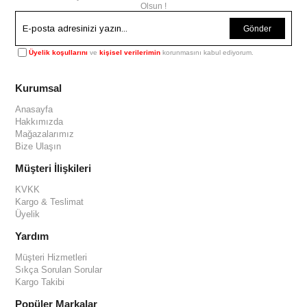
Olsun !
Gönder
Üyelik koşullarını
ve
kişisel verilerimin
korunmasını kabul ediyorum.
Kurumsal
Anasayfa
Hakkımızda
Mağazalarımız
Bize Ulaşın
Müşteri İlişkileri
KVKK
Kargo & Teslimat
Üyelik
Yardım
Müşteri Hizmetleri
Sıkça Sorulan Sorular
Kargo Takibi
Popüler Markalar