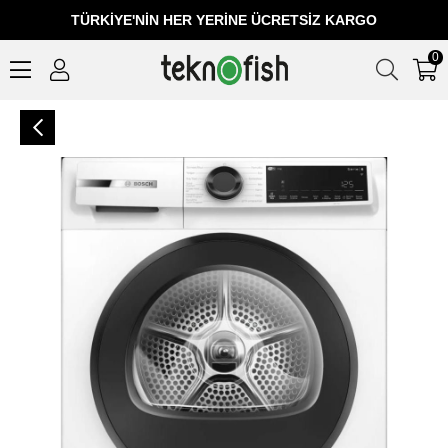
TÜRKIYE'NIN HER YERINE ÜCRETSIZ KARGO
0
Bosch WQJ24200TR 9 kg Çamaşır Kurutma Makinesi