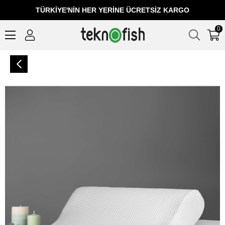
TÜRKIYE'NIN HER YERINE ÜCRETSIZ KARGO
0
Puffy Visco Norm Boyun Yastık (30x50x10 cm)