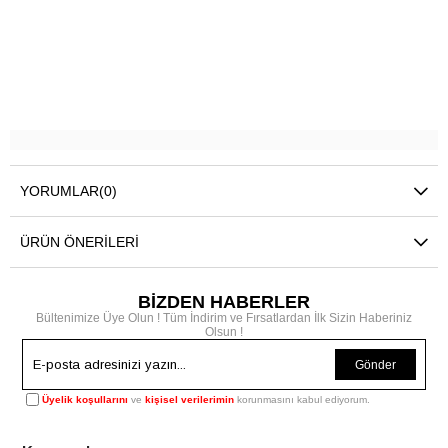
YORUMLAR
(0)
ÜRÜN ÖNERILERI
BİZDEN HABERLER
Bültenimize Üye Olun ! Tüm İndirim ve Fırsatlardan İlk Sizin Haberiniz
Olsun !
Gönder
Üyelik koşullarını
ve
kişisel verilerimin
korunmasını kabul ediyorum.