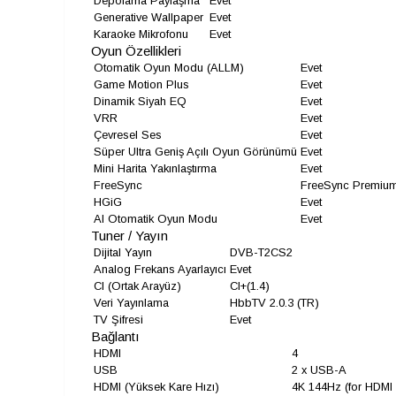
Depolama Paylaşma
Evet
Generative Wallpaper
Evet
Karaoke Mikrofonu
Evet
Oyun Özellikleri
Otomatik Oyun Modu (ALLM)
Evet
Game Motion Plus
Evet
Dinamik Siyah EQ
Evet
VRR
Evet
Çevresel Ses
Evet
Süper Ultra Geniş Açılı Oyun Görünümü
Evet
Mini Harita Yakınlaştırma
Evet
FreeSync
FreeSync Premiu
HGiG
Evet
AI Otomatik Oyun Modu
Evet
Tuner / Yayın
Dijital Yayın
DVB-T2CS2
Analog Frekans Ayarlayıcı
Evet
CI (Ortak Arayüz)
CI+(1.4)
Veri Yayınlama
HbbTV 2.0.3 (TR)
TV Şifresi
Evet
Bağlantı
HDMI
4
USB
2 x USB-A
HDMI (Yüksek Kare Hızı)
4K 144Hz (for HDMI 