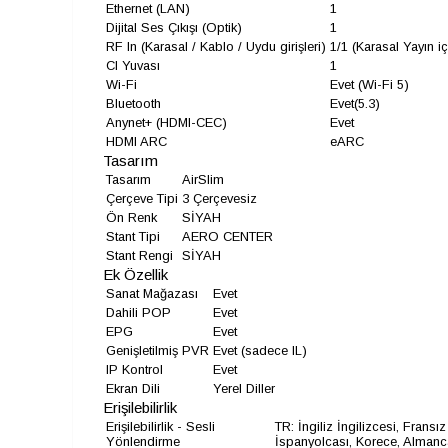
Ethernet (LAN)
1
Dijital Ses Çıkışı (Optik)
1
RF In (Karasal / Kablo / Uydu girişleri)
1/1 (Karasal Yayın i
CI Yuvası
1
Wi-Fi
Evet (Wi-Fi 5)
Bluetooth
Evet(5.3)
Anynet+ (HDMI-CEC)
Evet
HDMI ARC
eARC
Tasarım
Tasarım
AirSlim
Çerçeve Tipi
3 Çerçevesiz
Ön Renk
SİYAH
Stant Tipi
AERO CENTER
Stant Rengi
SİYAH
Ek Özellik
Sanat Mağazası
Evet
Dahili POP
Evet
EPG
Evet
Genişletilmiş PVR
Evet (sadece IL)
IP Kontrol
Evet
Ekran Dili
Yerel Diller
Erişilebilirlik
Erişilebilirlik - Sesli
TR: İngiliz İngilizcesi, Frans
Yönlendirme
İspanyolcası, Korece, Almanc