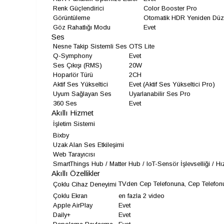
Renk Güçlendirici
Color Booster Pro
Görüntüleme
Otomatik HDR Yeniden Dü
Göz Rahatlığı Modu
Evet
Ses
Nesne Takip Sistemli Ses
OTS Lite
Q-Symphony
Evet
Ses Çıkışı (RMS)
20W
Hoparlör Türü
2CH
Aktif Ses Yükseltici
Evet (Aktif Ses Yükseltici Pro)
Uyum Sağlayan Ses
Uyarlanabilir Ses Pro
360 Ses
Evet
Akıllı Hizmet
İşletim Sistemi
Bixby
Uzak Alan Ses Etkileşimi
Web Tarayıcısı
SmartThings Hub / Matter Hub / IoT-Sensör İşlevselliği / 
Akıllı Özellikler
TVden Cep Telefonuna, Cep Telefon
Çoklu Cihaz Deneyimi
Çoklu Ekran
en fazla 2 video
Apple AirPlay
Evet
Daily+
Evet