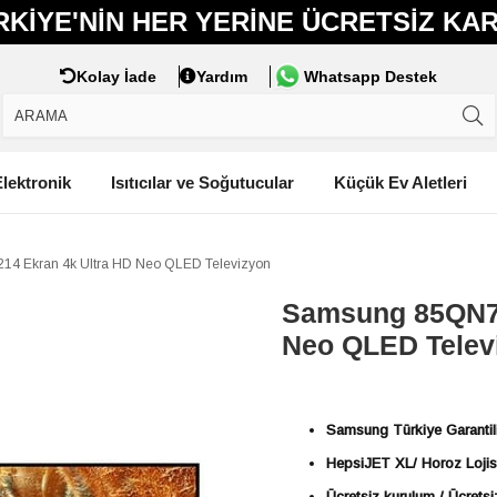
RKIYE'NIN HER YERINE ÜCRETSIZ KA
Kolay İade
Yardım
Whatsapp Destek
lektronik
Isıtıcılar ve Soğutucular
Küçük Ev Aletleri
14 Ekran 4k Ultra HD Neo QLED Televizyon
Samsung 85QN70F
Neo QLED Telev
Samsung Türkiye Garantili
HepsiJET XL/ Horoz Lojisti
Ücretsiz kurulum / Ücrets