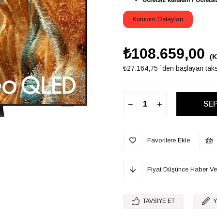
Kurulum Detayları
₺108.659,00
(K
₺27.164,75
`den başlayan taksi
Favorilere Ekle
Fiyat Düşünce Haber Ve
TAVSIYE ET
Y