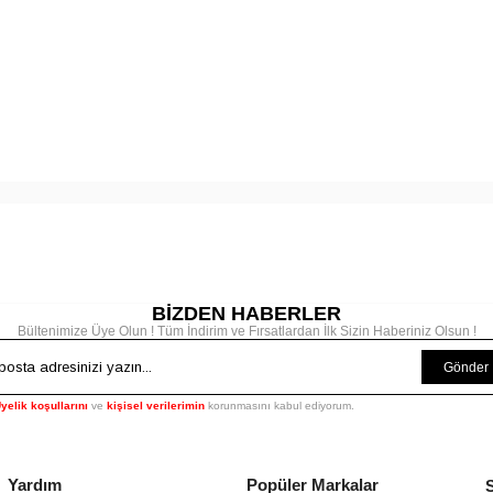
BİZDEN HABERLER
Bültenimize Üye Olun ! Tüm İndirim ve Fırsatlardan İlk Sizin Haberiniz Olsun !
Gönder
yelik koşullarını
ve
kişisel verilerimin
korunmasını kabul ediyorum.
Yardım
Popüler Markalar