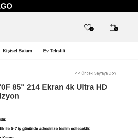
RGO
0
0
Kişisel Bakım
Ev Tekstili
< < Önceki Sayfaya Dön
 85'' 214 Ekran 4k Ultra HD
izyon
dir.
k ile 5-7 iş gününde adresinize teslim edilecektir.
iz Kargo