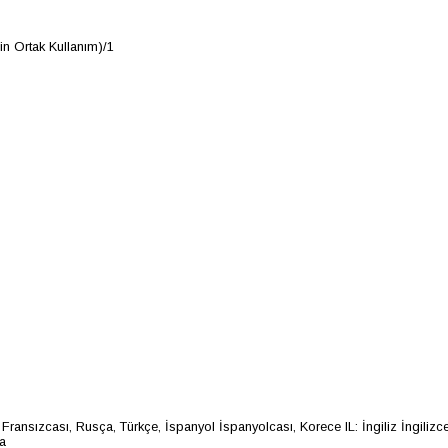
çin Ortak Kullanım)/1
ız Fransızcası, Rusça, Türkçe, İspanyol İspanyolcası, Korece IL: İngiliz İngiliz
a