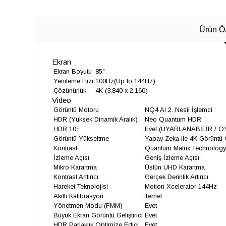
Ürün Öz
Ekran
Ekran Boyutu
85"
Yenileme Hızı
100Hz(Up to 144Hz)
Çözünürlük
4K (3,840 x 2,160)
Video
Görüntü Motoru
NQ4 AI 2. Nesil İşlemci
HDR (Yüksek Dinamik Aralık)
Neo Quantum HDR
HDR 10+
Evet (UYARLANABİLİR / O
Görüntü Yükseltme
Yapay Zeka ile 4K Görüntü
Kontrast
Quantum Matrix Technology
İzleme Açısı
Geniş İzleme Açısı
Mikro Karartma
Üstün UHD Karartma
Kontrast Arttırıcı
Gerçek Derinlik Artırıcı
Hareket Teknolojisi
Motion Xcelerator 144Hz
Akıllı Kalibrasyon
Temel
Yönetmen Modu (FMM)
Evet
Büyük Ekran Görüntü Geliştirici
Evet
HDR Parlaklık Optimize Edici
Evet