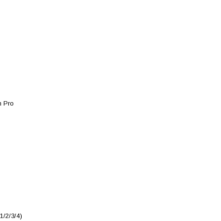
m Pro
1/2/3/4)