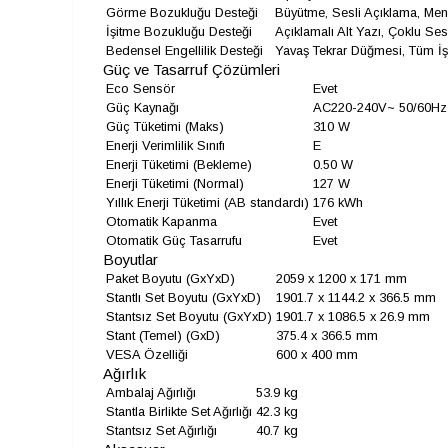
Görme Bozukluğu Desteği
Büyütme, Sesli Açıklama, Menü
İşitme Bozukluğu Desteği
Açıklamalı Alt Yazı, Çoklu Ses Ç
Bedensel Engellilik Desteği
Yavaş Tekrar Düğmesi, Tüm İ
Güç ve Tasarruf Çözümleri
Eco Sensör
Evet
Güç Kaynağı
AC220-240V~ 50/60Hz
Güç Tüketimi (Maks)
310 W
Enerji Verimlilik Sınıfı
E
Enerji Tüketimi (Bekleme)
0.50 W
Enerji Tüketimi (Normal)
127 W
Yıllık Enerji Tüketimi (AB standardı)
176 kWh
Otomatik Kapanma
Evet
Otomatik Güç Tasarrufu
Evet
Boyutlar
Paket Boyutu (GxYxD)
2059 x 1200 x 171 mm
Stantlı Set Boyutu (GxYxD)
1901.7 x 1144.2 x 366.5 mm
Stantsız Set Boyutu (GxYxD)
1901.7 x 1086.5 x 26.9 mm
Stant (Temel) (GxD)
375.4 x 366.5 mm
VESA Özelliği
600 x 400 mm
Ağırlık
Ambalaj Ağırlığı
53.9 kg
Stantla Birlikte Set Ağırlığı
42.3 kg
Stantsız Set Ağırlığı
40.7 kg