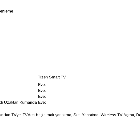
zenleme
Tizen Smart TV
Evet
Evet
Evet
Hızlı Uzaktan Kumanda
Evet
undan TVye, TVden başlatmalı yansıtma, Ses Yansıtma, Wireless TV Açma, 