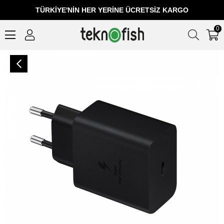
TÜRKIYE'NIN HER YERINE ÜCRETSIZ KARGO
0
Samsung EP-T4511XBEGWW Type-C Hızlı Şarj Aleti (45W) - Siyah