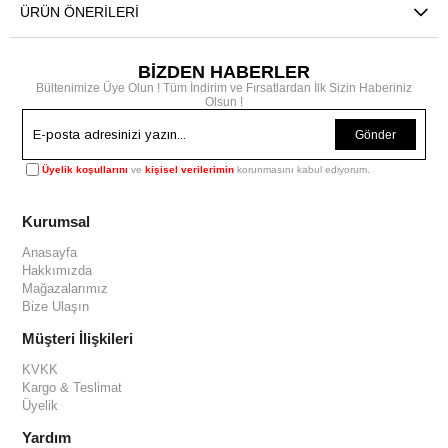
ÜRÜN ÖNERILERI
BİZDEN HABERLER
Bültenimize Üye Olun ! Tüm İndirim ve Fırsatlardan İlk Sizin Haberiniz
Olsun !
Gönder
Üyelik koşullarını
ve
kişisel verilerimin
korunmasını kabul ediyorum.
Kurumsal
Anasayfa
Hakkımızda
Mağazalarımız
Bize Ulaşın
Müşteri İlişkileri
KVKK
Kargo & Teslimat
Üyelik
Yardım