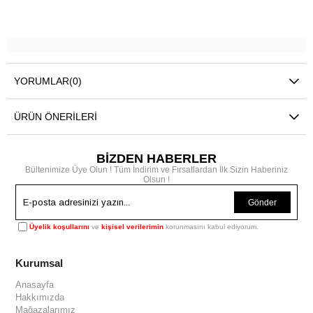
YORUMLAR
(0)
ÜRÜN ÖNERILERI
BİZDEN HABERLER
Bültenimize Üye Olun ! Tüm İndirim ve Fırsatlardan İlk Sizin Haberiniz
Olsun !
Gönder
Üyelik koşullarını
ve
kişisel verilerimin
korunmasını kabul ediyorum.
Kurumsal
Anasayfa
Hakkımızda
Mağazalarımız