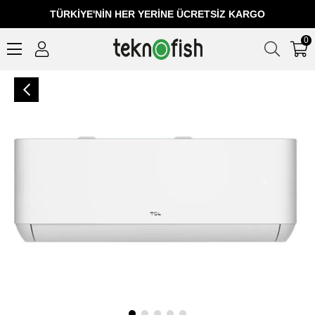
TÜRKIYE'NIN HER YERINE ÜCRETSIZ KARGO
0
TCL BreezeIN TAC-24CHSD/TPH11I A++ 24000 BTU Inverter Duvar Tipi Klima